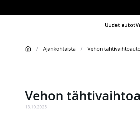
Uudet autot
V
/
Ajankohtaista
/
Vehon tähtivaihtoaut
Vehon tähtivaihto
13.10.2025