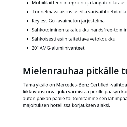
Mobiililaitteen integrointi ja langaton lataus
Tunnelmavalaistus useilla värivaihtoehdoilla
Keyless Go -avaimeton järjestelmä
Sähkötoiminen takaluukku handsfree-toimin
Sähköisesti esiin taitettava vetokoukku
20” AMG-alumiinivanteet
Mielenrauhaa pitkälle t
Tämä yksilö on Mercedes-Benz Certified -vaihtoa
liikkuvuusturva, joka varmistaa perille pääsyn ka
auton paikan päälle tai toimitamme sen lähimpään 
majoituksen hotellissa korjauksen ajaksi.