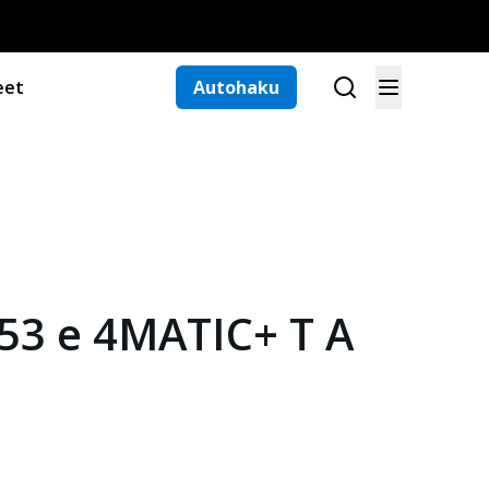
eet
Autohaku
53 e 4MATIC+ T A