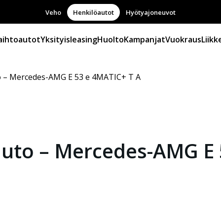
Veho
Henkilöautot
Hyötyajoneuvot
aihtoautot
Yksityisleasing
Huolto
Kampanjat
Vuokraus
Liikk
o – Mercedes-AMG E 53 e 4MATIC+ T A
auto – Mercedes-AMG E 