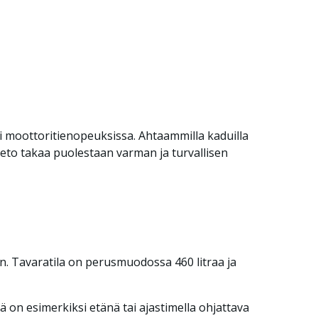
si moottoritienopeuksissa. Ahtaammilla kaduilla
veto takaa puolestaan varman ja turvallisen
in. Tavaratila on perusmuodossa 460 litraa ja
nä on esimerkiksi etänä tai ajastimella ohjattava