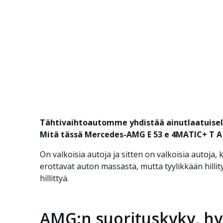
Tähtivaihtoautomme yhdistää ainutlaatuisell
Mitä tässä Mercedes-AMG E 53 e 4MATIC+ T A -m
On valkoisia autoja ja sitten on valkoisia auto
erottavat auton massasta, mutta tyylikkään hilli
hillittyä.
AMG:n suorituskyky, hyb