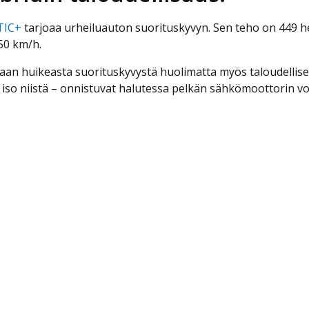
TIC+
tarjoaa urheiluauton suorituskyvyn. Sen teho on 449 he
50 km/h.
amaan huikeasta suorituskyvystä huolimatta myös taloudellis
kin iso niistä – onnistuvat halutessa pelkän sähkömoottorin vo