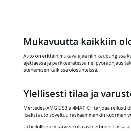
Mukavuutta kaikkiin olo
Auto on erittäin mukava ajaa niin kaupungissa ku
ajettaessa ja parkkeeratessa nelipyöräohjaus tek
etenemisen kaikissa olosuhteissa.
Ylellisesti tilaa ja varust
Mercedes-AMG E 53 e 4MATIC+ tarjoaa reilusti tila
lisäksi auto soveltuu raskaammankin kuorman vetä
Urheilullisen ei tarvitse olla askeettinen. Tässä 