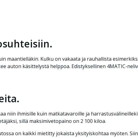
suhteisiin.
in maantielläkin. Kulku on vakaata ja rauhallista esimerkik
ee auton käsittelystä helppoa. Edistyksellinen 4MATIC-neli
eita.
a niin ihmisille kuin matkatavaroille ja harrastusvälineillek
jäksi, sillä maksimivetopaino on 2 100 kiloa.
autossa on kaikki mietitty jokaista yksityiskohtaa myöten. Sii