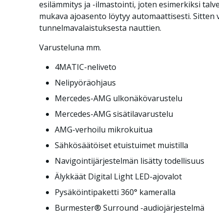
esilämmitys ja -ilmastointi, joten esimerkiksi tal
mukava ajoasento löytyy automaattisesti. Sitten v
tunnelmavalaistuksesta nauttien.
Varusteluna mm.
4MATIC-neliveto
Nelipyöräohjaus
Mercedes-AMG ulkonäkövarustelu
Mercedes-AMG sisätilavarustelu
AMG-verhoilu mikrokuitua
Sähkösäätöiset etuistuimet muistilla
Navigointijärjestelmän lisätty todellisuus
Älykkäät Digital Light LED-ajovalot
Pysäköintipaketti 360° kameralla
Burmester® Surround -audiojärjestelmä