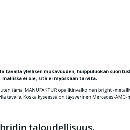
a tavalla ylellisen mukavuuden, huippuluokan suoritu
allissa ei ole, sitä ei myöskään tarvita.
ja, kuten tämä. MANUFAKTUR opaliitinvalkoinen bright -metal
tyllä tavalla. Koska kyseessä on täysverinen Mercedes-AMG-ma
ridin taloudellisuus.