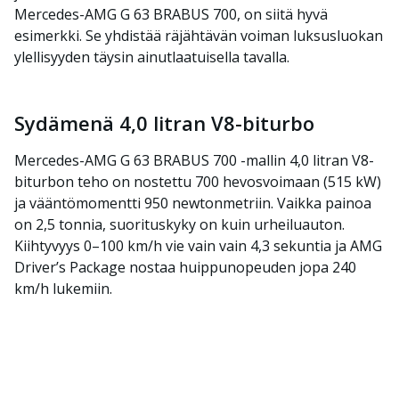
Mercedes-AMG G 63 BRABUS 700, on siitä hyvä
esimerkki. Se yhdistää räjähtävän voiman luksusluokan
ylellisyyden täysin ainutlaatuisella tavalla.
Sydämenä 4,0 litran V8-biturbo
Mercedes-AMG G 63 BRABUS 700 -mallin 4,0 litran V8-
biturbon teho on nostettu 700 hevosvoimaan (515 kW)
ja vääntömomentti 950 newtonmetriin. Vaikka painoa
on 2,5 tonnia, suorituskyky on kuin urheiluauton.
Kiihtyvyys 0–100 km/h vie vain vain 4,3 sekuntia ja AMG
Driver’s Package nostaa huippunopeuden jopa 240
km/h lukemiin.