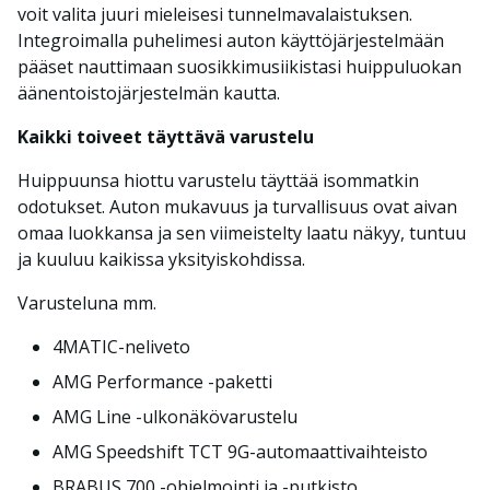
voit valita juuri mieleisesi tunnelmavalaistuksen.
Integroimalla puhelimesi auton käyttöjärjestelmään
pääset nauttimaan suosikkimusiikistasi huippuluokan
äänentoistojärjestelmän kautta.
Kaikki toiveet täyttävä varustelu
Huippuunsa hiottu varustelu täyttää isommatkin
odotukset. Auton mukavuus ja turvallisuus ovat aivan
omaa luokkansa ja sen viimeistelty laatu näkyy, tuntuu
ja kuuluu kaikissa yksityiskohdissa.
Varusteluna mm.
4MATIC-neliveto
AMG Performance -paketti
AMG Line -ulkonäkövarustelu
AMG Speedshift TCT 9G-automaattivaihteisto
BRABUS 700 -ohjelmointi ja -putkisto