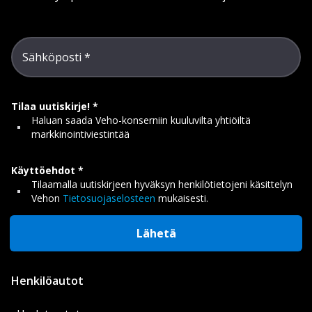
Sähköposti
Tilaa uutiskirje!
Haluan saada Veho-konserniin kuuluvilta yhtiöiltä
markkinointiviestintää
Käyttöehdot
Tilaamalla uutiskirjeen hyväksyn henkilötietojeni käsittelyn
Vehon
Tietosuojaselosteen
mukaisesti.
Lähetä
Henkilöautot