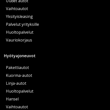
Uudet autot
Vaihtoautot
Yksityisleasing
Palvelut yrityksille
Huoltopalvelut
Vauriokorjaus
Hyötyajoneuvot
Pakettiautot
Kuorma-autot
Linja-autot
Huoltopalvelut
Hansel
Vaihtoautot