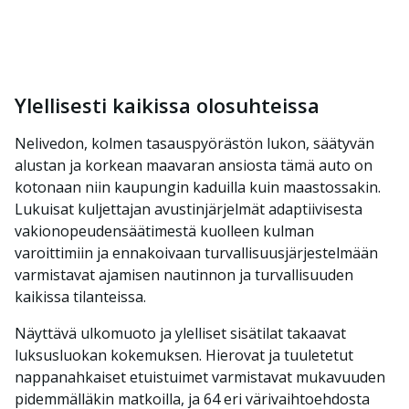
Ylellisesti kaikissa olosuhteissa
Nelivedon, kolmen tasauspyörästön lukon, säätyvän
alustan ja korkean maavaran ansiosta tämä auto on
kotonaan niin kaupungin kaduilla kuin maastossakin.
Lukuisat kuljettajan avustinjärjelmät adaptiivisesta
vakionopeudensäätimestä kuolleen kulman
varoittimiin ja ennakoivaan turvallisuusjärjestelmään
varmistavat ajamisen nautinnon ja turvallisuuden
kaikissa tilanteissa.
Näyttävä ulkomuoto ja ylelliset sisätilat takaavat
luksusluokan kokemuksen. Hierovat ja tuuletetut
nappanahkaiset etuistuimet varmistavat mukavuuden
pidemmälläkin matkoilla, ja 64 eri värivaihtoehdosta