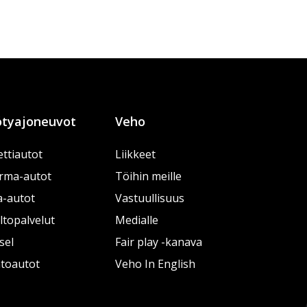
tyajoneuvot
Veho
ttiautot
Liikkeet
rma-autot
Töihin meille
a-autot
Vastuullisuus
topalvelut
Medialle
sel
Fair play -kanava
htoautot
Veho In English