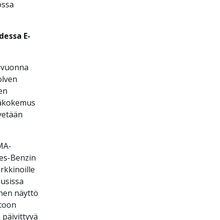
ossa
dessa E-
ä vuonna
olven
en
äjäkokemus
kyetään
MA-
des-Benzin
kkinoille
usissa
inen näyttö
utoon
 päivittyvä