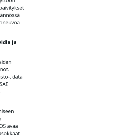
äyttöön
päivitykset
tännössä
ajoneuvoa
idia ja
aiden
not.
sto-, data
 SAE
-
miseen
n
B.OS avaa
tasokkaat