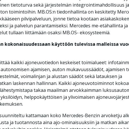
nen tietoturva sekä järjestelmän integrointimahdollisuus j
uton toimintoihin. MB.OS:n tiedonhallinta on keskitetty Mer
kkääseen pilvipalveluun, jonne tietoa kootaan asiakaskok
eksi ja palvelun parantamiseksi. Mercedes me-etähallinta ja 
elut tullaan liittämään osaksi MB.OS- ekosysteemiä.
n kokonaisuudessaan käyttöön tulevissa malleissa vuo
ttää kaikki ajoneuvotiedon keskeiset toimialueet: infotain
 autonomisen ajamisen, auton mukavuussäädöt, ajamisen tu
jestelmät, voimalinjan ja alustan säädöt sekä latauksen ja
tkan laskennan hallinnan. Kaikki ajoneuvotoiminnot kokoa
n lähestymistapa takaa maailman arvokkaimman luksusauto
e yksilöidyn, helppokäyttöisen ja ylivoimaisen ajoneuvojärjes
okemuksen.
suunniteltu kattamaan koko Mercedes-Benzin arvoketju al
usta ja tuotannosta aina ajo-ominaisuuksiin ja matkan aika