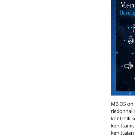
MB.OS on 
tiedonhall
kontrolli k
kehittämis
kehittäjän