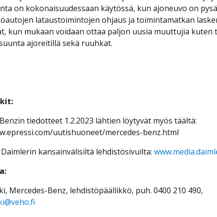
onta on kokonaisuudessaan käytössä, kun ajoneuvo on pysä
autojen lataustoimintojen ohjaus ja toimintamatkan laske
t, kun mukaan voidaan ottaa paljon uusia muuttujia kuten 
suunta ajoreitillä sekä ruuhkat.
kit:
enzin tiedotteet 1.2.2023 lähtien löytyvät myös täältä:
ww.epressi.com/uutishuoneet/mercedes-benz.html
 Daimlerin kansainvälisiltä lehdistösivuilta:
www.media.daiml
a:
i, Mercedes-Benz, lehdistöpäällikkö, puh. 0400 210 490,
i@veho.fi