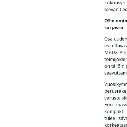
kokousyhte
olevan tie
OS:n omin
sarjassa
Osa uuden
esiteltävä
MBUX. Andr
toimijoide
on tällöin
saavuttam
Vuosikymm
perusrake
varusteis
Euroopassa
kompakti- 
tulee lisä
korkeataso