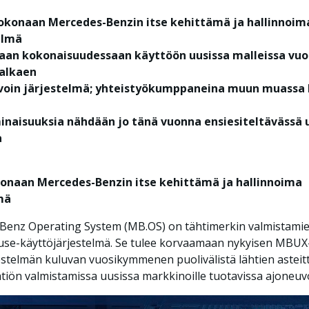
okonaan Mercedes-Benzin itse kehittämä ja hallinnoim
elmä
aan kokonaisuudessaan käyttöön uusissa malleissa vuo
 alkaen
voin järjestelmä; yhteistyökumppaneina muun muassa 
inaisuuksia nähdään jo tänä vuonna ensiesiteltävässä 
a
onaan Mercedes-Benzin itse kehittämä ja hallinnoima
mä
Benz Operating System (MB.OS) on tähtimerkin valmistamie
use-käyttöjärjestelmä. Se tulee korvaamaan nykyisen MBUX
estelmän kuluvan vuosikymmenen puolivälistä lähtien asteit
htiön valmistamissa uusissa markkinoille tuotavissa ajoneuv