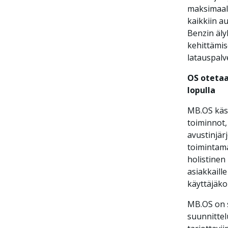
maksimaali
kaikkiin a
Benzin äly
kehittämis
latauspalv
OS otetaa
lopulla
MB.OS käsi
toiminnot,
avustinjär
toimintama
holistine
asiakkaill
käyttäjäk
MB.OS on 
suunnittel