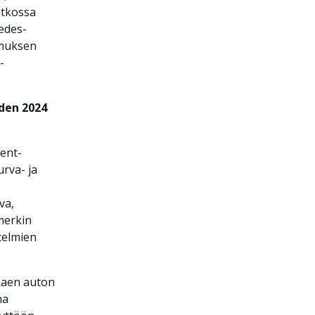
atkossa
cedes-
emuksen
-
den 2024
ment-
rva- ja
va,
merkin
telmien
kaen auton
na