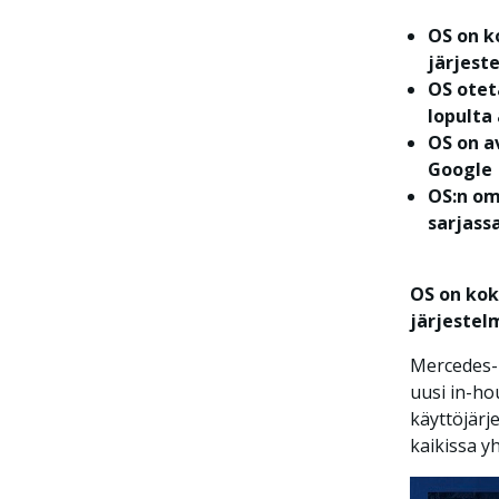
OS on k
järjest
OS otet
lopulta
OS on a
Google
OS:n om
sarjass
OS on kok
järjestel
Mercedes-
uusi in-ho
käyttöjärj
kaikissa y