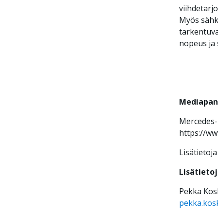
viihdetarj
Myös sähkö
tarkentuva
nopeus ja 
Mediapan
Mercedes-B
https://w
Lisätietoja
Lisätietoj
Pekka Kosk
pekka.kosk