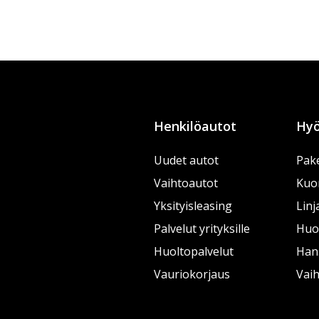
Henkilöautot
Hyö
Uudet autot
Pake
Vaihtoautot
Kuo
Yksityisleasing
Linj
Palvelut yrityksille
Huol
Huoltopalvelut
Han
Vauriokorjaus
Vai