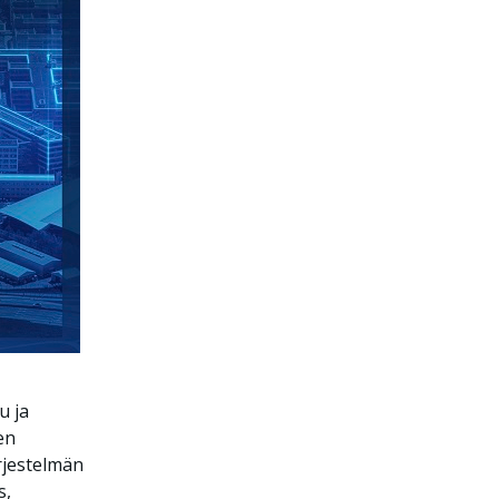
u ja
en
ärjestelmän
s,