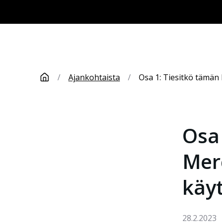
/
Ajankohtaista
/
Osa 1: Tiesitkö tämän
Osa 
Mer
käy
28.2.2023