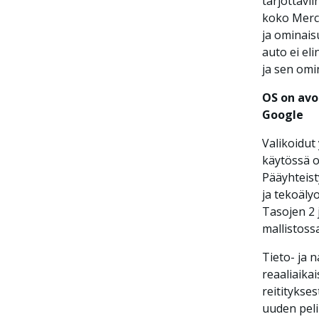
tarjottavi
koko Merce
ja ominais
auto ei el
ja sen omi
OS on avo
Google
Valikoidut
käytössä o
Pääyhteist
ja tekoäly
Tasojen 2
mallistossa
Tieto- ja 
reaaliaika
reititykses
uuden peli