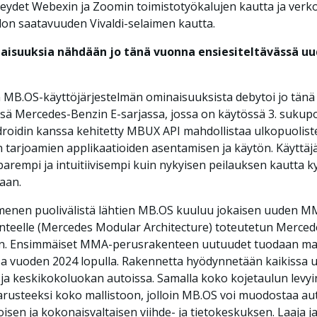
ydet Webexin ja Zoomin toimistotyökalujen kautta ja verk
don saatavuuden Vivaldi-selaimen kautta.
aisuuksia nähdään jo tänä vuonna ensiesiteltävässä uu
 MB.OS-käyttöjärjestelmän ominaisuuksista debytoi jo tän
ssä Mercedes-Benzin E-sarjassa, jossa on käytössä 3. sukup
oidin kanssa kehitetty MBUX API mahdollistaa ulkopuolist
n tarjoamien applikaatioiden asentamisen ja käytön. Käytt
 parempi ja intuitiivisempi kuin nykyisen peilauksen kautta 
aan.
enen puolivälistä lähtien MB.OS kuuluu jokaisen uuden M
nteelle (Mercedes Modular Architecture) toteutetun Merce
iin. Ensimmäiset MMA-perusrakenteen uutuudet tuodaan mar
 vuoden 2024 lopulla. Rakennetta hyödynnetään kaikissa u
ja keskikokoluokan autoissa. Samalla koko kojetaulun levy
varusteeksi koko mallistoon, jolloin MB.OS voi muodostaa a
isen ja kokonaisvaltaisen viihde- ja tietokeskuksen. Laaja ja