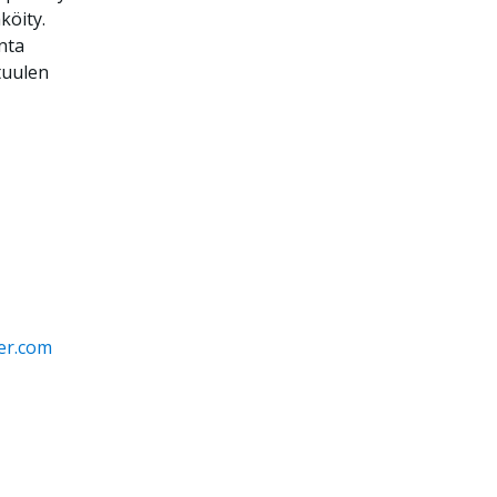
köity.
nta
tuulen
er.com