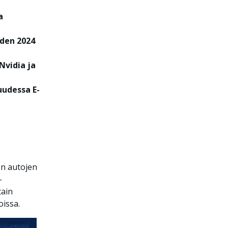
a
den 2024
Nvidia ja
uudessa E-
n autojen
-
tain
oissa.