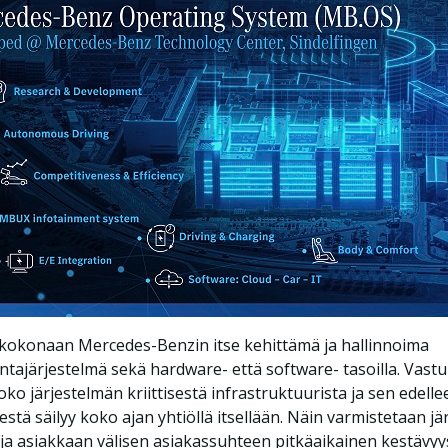
kokonaan Mercedes-Benzin itse kehittämä ja hallinnoima
intajärjestelmä sekä hardware- että software- tasoilla. Vastu
oko järjestelmän kriittisestä infrastruktuurista ja sen edelle
estä säilyy koko ajan yhtiöllä itsellään. Näin varmistetaan j
 ja asiakkaan välisen asiakassuhteen pitkäaikainen kestävyy