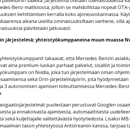
in palveluihin saakka. Järjestelmä otetaan tulevaisuudessa k
des-Benz-mallistossa, jolloin se mahdollistaa nopeat OTA-
uuksien kehittämisen kerralla koko ajoneuvokannassa. Käy
inkaarensa aikana useilta ominaisuuksiltaan vanhene, sillä 
naisuuksia päivitetään jatkuvasti.
in järjestelmä; yhteistyökumppaneina muun muassa Nv
 yhteistyökumppanit takaavat, että Mercedes-Benzin asiakk
vat aina premium-luokan parhaat palvelut, sisällöt ja toimin
yökumppani on Nvidia, joka tuo järjestelmään oman ohjelmi
osaamisensa sekä Orin-järjestelmäpiirin, jota hyödynnetään
 ja 3 autonomisen ajamisen toteuttamisessa Mercedes-Benz
.
navigaatiojärjestelmät puolestaan perustuvat Googlen osaa
isesta ja ennakoivasta ajamisesta, automaattisesta uudellee
tä sekä kuljettajalle välitettävästä hyötytiedosta. Lisäksi M
maailman tason yhteistyössä Antstreamin kanssa, tarjoaa 