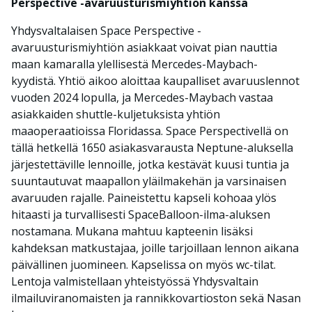
Perspective -avaruusturismiyhtiön kanssa
Yhdysvaltalaisen Space Perspective -
avaruusturismiyhtiön asiakkaat voivat pian nauttia
maan kamaralla ylellisestä Mercedes-Maybach-
kyydistä. Yhtiö aikoo aloittaa kaupalliset avaruuslennot
vuoden 2024 lopulla, ja Mercedes-Maybach vastaa
asiakkaiden shuttle-kuljetuksista yhtiön
maaoperaatioissa Floridassa. Space Perspectivellä on
tällä hetkellä 1650 asiakasvarausta Neptune-aluksella
järjestettäville lennoille, jotka kestävät kuusi tuntia ja
suuntautuvat maapallon yläilmakehän ja varsinaisen
avaruuden rajalle. Paineistettu kapseli kohoaa ylös
hitaasti ja turvallisesti SpaceBalloon-ilma-aluksen
nostamana. Mukana mahtuu kapteenin lisäksi
kahdeksan matkustajaa, joille tarjoillaan lennon aikana
päivällinen juomineen. Kapselissa on myös wc-tilat.
Lentoja valmistellaan yhteistyössä Yhdysvaltain
ilmailuviranomaisten ja rannikkovartioston sekä Nasan