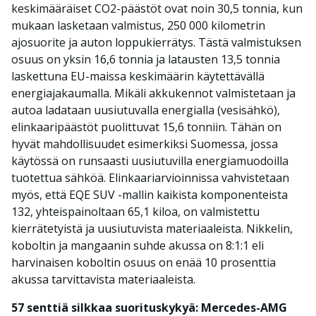
keskimääräiset CO2-päästöt ovat noin 30,5 tonnia, kun
mukaan lasketaan valmistus, 250 000 kilometrin
ajosuorite ja auton loppukierrätys. Tästä valmistuksen
osuus on yksin 16,6 tonnia ja latausten 13,5 tonnia
laskettuna EU-maissa keskimäärin käytettävällä
energiajakaumalla. Mikäli akkukennot valmistetaan ja
autoa ladataan uusiutuvalla energialla (vesisähkö),
elinkaaripäästöt puolittuvat 15,6 tonniin. Tähän on
hyvät mahdollisuudet esimerkiksi Suomessa, jossa
käytössä on runsaasti uusiutuvilla energiamuodoilla
tuotettua sähköä. Elinkaariarvioinnissa vahvistetaan
myös, että EQE SUV -mallin kaikista komponenteista
132, yhteispainoltaan 65,1 kiloa, on valmistettu
kierrätetyistä ja uusiutuvista materiaaleista. Nikkelin,
koboltin ja mangaanin suhde akussa on 8:1:1 eli
harvinaisen koboltin osuus on enää 10 prosenttia
akussa tarvittavista materiaaleista.
57 senttiä silkkaa suorituskykyä: Mercedes-AMG