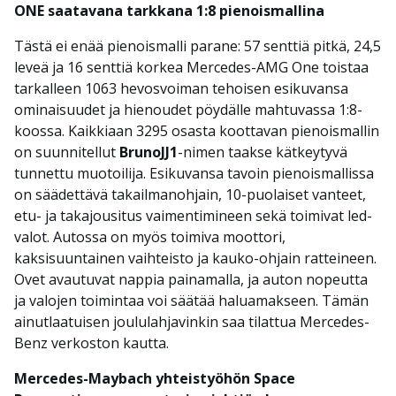
ONE saatavana tarkkana 1:8 pienoismallina
Tästä ei enää pienoismalli parane: 57 senttiä pitkä, 24,5
leveä ja 16 senttiä korkea Mercedes-AMG One toistaa
tarkalleen 1063 hevosvoiman tehoisen esikuvansa
ominaisuudet ja hienoudet pöydälle mahtuvassa 1:8-
koossa. Kaikkiaan 3295 osasta koottavan pienoismallin
on suunnitellut
BrunoJJ1
-nimen taakse kätkeytyvä
tunnettu muotoilija. Esikuvansa tavoin pienoismallissa
on säädettävä takailmanohjain, 10-puolaiset vanteet,
etu- ja takajousitus vaimentimineen sekä toimivat led-
valot. Autossa on myös toimiva moottori,
kaksisuuntainen vaihteisto ja kauko-ohjain ratteineen.
Ovet avautuvat nappia painamalla, ja auton nopeutta
ja valojen toimintaa voi säätää haluamakseen. Tämän
ainutlaatuisen joululahjavinkin saa tilattua Mercedes-
Benz verkoston kautta.
Mercedes-Maybach yhteistyöhön Space