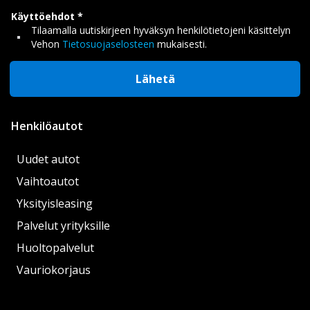
Käyttöehdot
Tilaamalla uutiskirjeen hyväksyn henkilötietojeni käsittelyn
Vehon
Tietosuojaselosteen
mukaisesti.
Lähetä
Henkilöautot
Uudet autot
Vaihtoautot
Yksityisleasing
Palvelut yrityksille
Huoltopalvelut
Vauriokorjaus