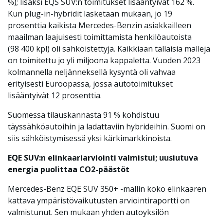
%); lisäksi EQS SUV:n toimitukset lisääntyivät 162 %.
Kun plug-in-hybridit lasketaan mukaan, jo 19
prosenttia kaikista Mercedes-Benzin asiakkailleen
maailman laajuisesti toimittamista henkilöautoista
(98 400 kpl) oli sähköistettyjä. Kaikkiaan tällaisia malleja
on toimitettu jo yli miljoona kappaletta. Vuoden 2023
kolmannella neljänneksellä kysyntä oli vahvaa
erityisesti Euroopassa, jossa autotoimitukset
lisääntyivät 12 prosenttia.
Suomessa tilauskannasta 91 % kohdistuu
täyssähköautoihin ja ladattaviin hybrideihin. Suomi on
siis sähköistymisessä yksi kärkimarkkinoista.
EQE SUV:n elinkaariarviointi valmistui; uusiutuva
energia puolittaa CO2-päästöt
Mercedes-Benz EQE SUV 350+ -mallin koko elinkaaren
kattava ympäristövaikutusten arviointiraportti on
valmistunut. Sen mukaan yhden autoyksilön