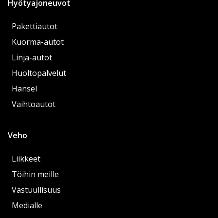
Hyötyajoneuvot
Pakettiautot
Kuorma-autot
Linja-autot
Huoltopalvelut
Hansel
Vaihtoautot
Veho
Liikkeet
Töihin meille
Vastuullisuus
Medialle