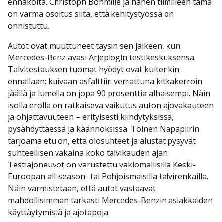
ennakolta. Christoph Böhmille ja hänen tiimilleen tämä
on varma osoitus siitä, että kehitystyössä on
onnistuttu.
Autot ovat muuttuneet täysin sen jälkeen, kun
Mercedes-Benz avasi Arjeplogin testikeskuksensa.
Talvitestauksen tuomat hyödyt ovat kuitenkin
ennallaan: kuivaan asfalttiin verrattuna kitkakerroin
jäällä ja lumella on jopa 90 prosenttia alhaisempi. Näin
isolla erolla on ratkaiseva vaikutus auton ajovakauteen
ja ohjattavuuteen – erityisesti kiihdytyksissä,
pysähdyttäessä ja käännöksissä. Toinen Napapiirin
tarjoama etu on, että olosuhteet ja alustat pysyvät
suhteellisen vakaina koko talvikauden ajan.
Testiajoneuvot on varustettu vakiomallisilla Keski-
Euroopan all-season- tai Pohjoismaisilla talvirenkailla.
Näin varmistetaan, että autot vastaavat
mahdollisimman tarkasti Mercedes-Benzin asiakkaiden
käyttäytymistä ja ajotapoja.