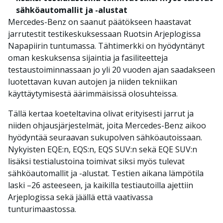
sähköautomallit ja -alustat
Mercedes-Benz on saanut päätökseen haastavat
jarrutestit testikeskuksessaan Ruotsin Arjeplogissa
Napapiirin tuntumassa. Tähtimerkki on hyödyntänyt
oman keskuksensa sijaintia ja fasiliteetteja
testaustoiminnassaan jo yli 20 vuoden ajan saadakseen
luotettavan kuvan autojen ja niiden tekniikan
käyttäytymisestä äärimmäisissä olosuhteissa.
Tällä kertaa koeteltavina olivat erityisesti jarrut ja
niiden ohjausjärjestelmät, joita Mercedes-Benz aikoo
hyödyntää seuraavan sukupolven sähköautoissaan.
Nykyisten EQE:n, EQS:n, EQS SUV:n sekä EQE SUV:n
lisäksi testialustoina toimivat siksi myös tulevat
sähköautomallit ja -alustat. Testien aikana lämpötila
laski –26 asteeseen, ja kaikilla testiautoilla ajettiin
Arjeplogissa sekä jäällä että vaativassa
tunturimaastossa.