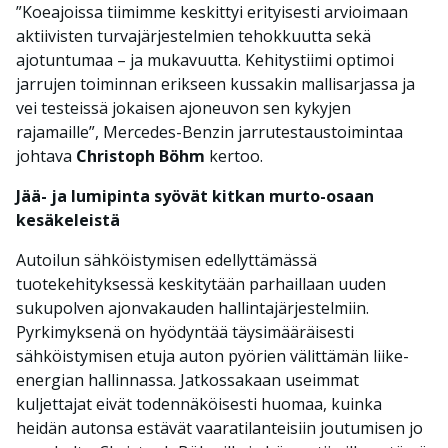
”Koeajoissa tiimimme keskittyi erityisesti arvioimaan
aktiivisten turvajärjestelmien tehokkuutta sekä
ajotuntumaa – ja mukavuutta. Kehitystiimi optimoi
jarrujen toiminnan erikseen kussakin mallisarjassa ja
vei testeissä jokaisen ajoneuvon sen kykyjen
rajamaille”, Mercedes-Benzin jarrutestaustoimintaa
johtava
Christoph Böhm
kertoo.
Jää- ja lumipinta syövät kitkan murto-osaan
kesäkeleistä
Autoilun sähköistymisen edellyttämässä
tuotekehityksessä keskitytään parhaillaan uuden
sukupolven ajonvakauden hallintajärjestelmiin.
Pyrkimyksenä on hyödyntää täysimääräisesti
sähköistymisen etuja auton pyörien välittämän liike-
energian hallinnassa. Jatkossakaan useimmat
kuljettajat eivät todennäköisesti huomaa, kuinka
heidän autonsa estävät vaaratilanteisiin joutumisen jo