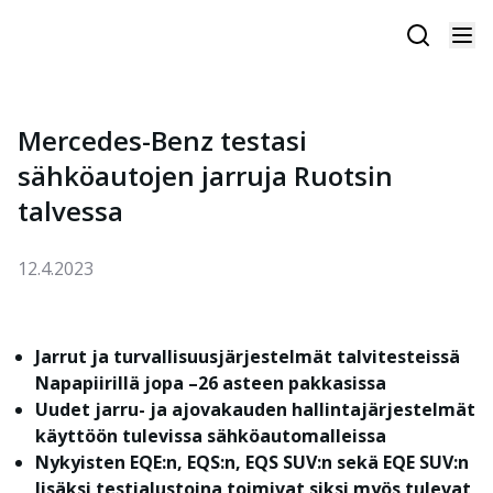
Mercedes-Benz testasi
sähköautojen jarruja Ruotsin
talvessa
12.4.2023
Jarrut ja turvallisuusjärjestelmät talvitesteissä
Napapiirillä jopa –26 asteen pakkasissa
Uudet jarru- ja ajovakauden hallintajärjestelmät
käyttöön tulevissa sähköautomalleissa
Nykyisten EQE:n, EQS:n, EQS SUV:n sekä EQE SUV:n
lisäksi testialustoina toimivat siksi myös tulevat