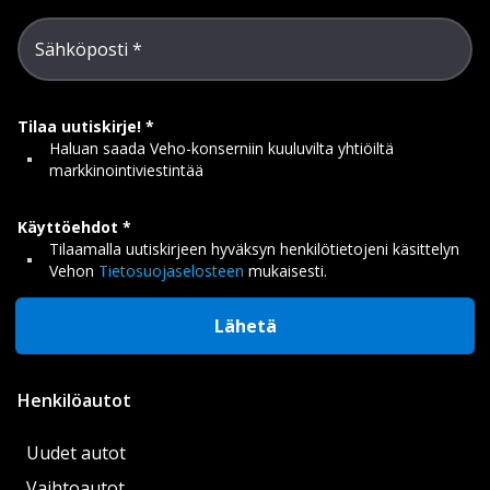
Sähköposti
Tilaa uutiskirje!
Haluan saada Veho-konserniin kuuluvilta yhtiöiltä
markkinointiviestintää
Käyttöehdot
Tilaamalla uutiskirjeen hyväksyn henkilötietojeni käsittelyn
Vehon
Tietosuojaselosteen
mukaisesti.
Lähetä
Henkilöautot
Uudet autot
Vaihtoautot