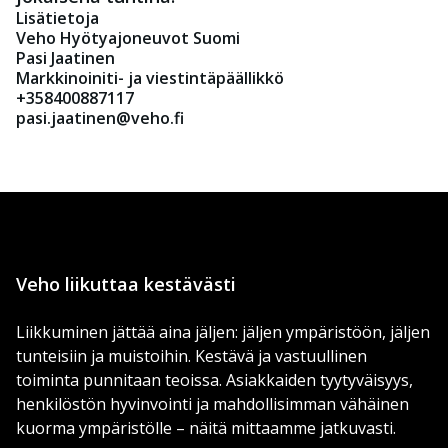
Lisätietoja
Veho Hyötyajoneuvot Suomi
Pasi Jaatinen
Markkinoiniti- ja viestintäpäällikkö
+358400887117
pasi.jaatinen@veho.fi
Veho liikuttaa kestävästi
Liikkuminen jättää aina jäljen: jäljen ympäristöön, jäljen
tunteisiin ja muistoihin. Kestävä ja vastuullinen
toiminta punnitaan teoissa. Asiakkaiden tyytyväisyys,
henkilöstön hyvinvointi ja mahdollisimman vähäinen
kuorma ympäristölle – näitä mittaamme jatkuvasti.