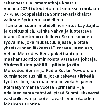
rakennettu ja lomamatkoja koettu.
Vuonna 2024 toteutetun tutkimuksen mukaan
77 % eurooppalaisista Sprinter-asiakkaista
valitsee Sprinterin uudelleen.
”Tämä on suurin mahdollinen kiitos käyttäjiltä
ja osoitus siitä, kuinka vahva ja luotettava
brändi Sprinter on edelleen. Se on ikoninen
työväline, joka mukautuu ajassa ja pitää
yhteiskunnan liikkeessä”, toteaa Juuso
Asp
,
Vehon Mercedes-Benz pakettiautojen
maahantuontitoiminnoista vastaava johtaja.
Yhdessä tien päällä – päivin ja öin
Mercedes-Benzin ja Radio Rockin Yövuoro on
kunnianosoitus niille, jotka tekevät tärkeää
työtä silloin, kun maailma on vielä hiljainen.
Kolmekymmentä vuotta Sprinteriä – ja
edelleen sama tehtävä: pitää Suomi liikkeessä,
vastuullisesti ja luotettavasti, vuorokauden
jokaisena tuntina.