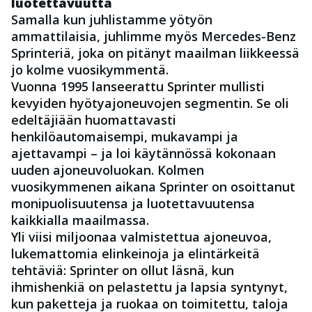
luotettavuutta
Samalla kun juhlistamme yötyön
ammattilaisia, juhlimme myös Mercedes-Benz
Sprinteriä, joka on pitänyt maailman liikkeessä
jo kolme vuosikymmentä.
Vuonna 1995 lanseerattu Sprinter mullisti
kevyiden hyötyajoneuvojen segmentin. Se oli
edeltäjiään huomattavasti
henkilöautomaisempi, mukavampi ja
ajettavampi – ja loi käytännössä kokonaan
uuden ajoneuvoluokan. Kolmen
vuosikymmenen aikana Sprinter on osoittanut
monipuolisuutensa ja luotettavuutensa
kaikkialla maailmassa.
Yli viisi miljoonaa valmistettua ajoneuvoa,
lukemattomia elinkeinoja ja elintärkeitä
tehtäviä: Sprinter on ollut läsnä, kun
ihmishenkiä on pelastettu ja lapsia syntynyt,
kun paketteja ja ruokaa on toimitettu, taloja