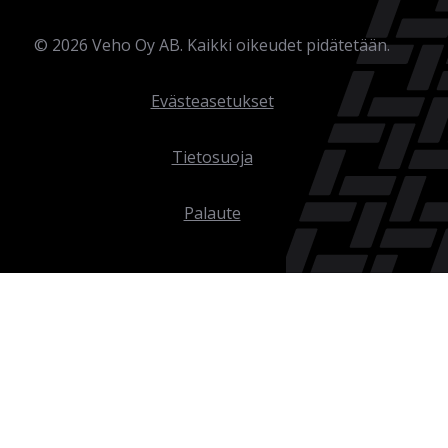
©
2026
Veho Oy AB. Kaikki oikeudet pidätetään.
Evästeasetukset
Tietosuoja
Palaute