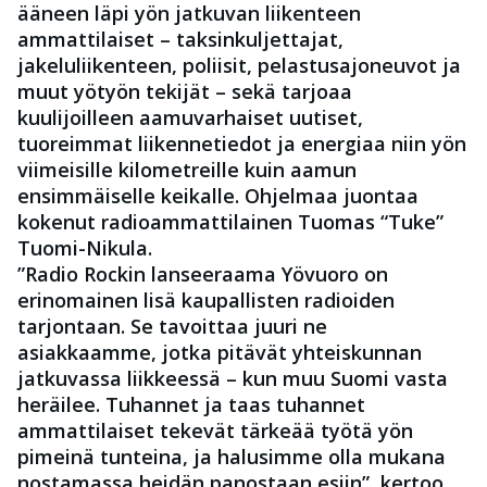
ääneen läpi yön jatkuvan liikenteen
ammattilaiset – taksinkuljettajat,
jakeluliikenteen, poliisit, pelastusajoneuvot ja
muut yötyön tekijät – sekä tarjoaa
kuulijoilleen aamuvarhaiset uutiset,
tuoreimmat liikennetiedot ja energiaa niin yön
viimeisille kilometreille kuin aamun
ensimmäiselle keikalle. Ohjelmaa juontaa
kokenut radioammattilainen
Tuomas “Tuke”
Tuomi-Nikula
.
”Radio Rockin lanseeraama Yövuoro on
erinomainen lisä kaupallisten radioiden
tarjontaan. Se tavoittaa juuri ne
asiakkaamme, jotka pitävät yhteiskunnan
jatkuvassa liikkeessä – kun muu Suomi vasta
heräilee. Tuhannet ja taas tuhannet
ammattilaiset tekevät tärkeää työtä yön
pimeinä tunteina, ja halusimme olla mukana
nostamassa heidän panostaan esiin”, kertoo