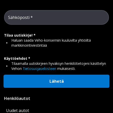
Sähköposti
Tilaa uutiskirje!
Haluan saada Veho-konserniin kuuluvilta yhtiöiltä
markkinointiviestintää
Käyttöehdot
Tilaamalla uutiskirjeen hyväksyn henkilötietojeni käsittelyn
Vehon
Tietosuojaselosteen
mukaisesti.
Lähetä
Henkilöautot
Uudet autot