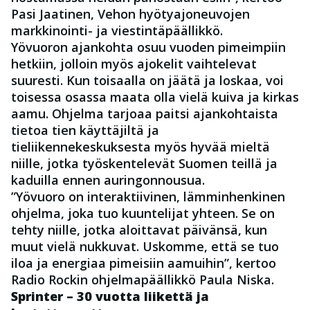
Pasi Jaatinen
, Vehon hyötyajoneuvojen
markkinointi- ja viestintäpäällikkö.
Yövuoron ajankohta osuu vuoden pimeimpiin
hetkiin, jolloin myös ajokelit vaihtelevat
suuresti. Kun toisaalla on jäätä ja loskaa, voi
toisessa osassa maata olla vielä kuiva ja kirkas
aamu. Ohjelma tarjoaa paitsi ajankohtaista
tietoa tien käyttäjiltä ja
tieliikennekeskuksesta myös hyvää mieltä
niille, jotka työskentelevät Suomen teillä ja
kaduilla ennen auringonnousua.
”Yövuoro on interaktiivinen, lämminhenkinen
ohjelma, joka tuo kuuntelijat yhteen. Se on
tehty niille, jotka aloittavat päivänsä, kun
muut vielä nukkuvat. Uskomme, että se tuo
iloa ja energiaa pimeisiin aamuihin”, kertoo
Radio Rockin ohjelmapäällikkö
Paula Niska
.
Sprinter – 30 vuotta liikettä ja