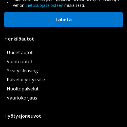
Vehon
Tietosuojaselosteen
mukaisesti.
Lähetä
Henkilöautot
Uudet autot
Vaihtoautot
Yksityisleasing
Palvelut yrityksille
Huoltopalvelut
Vauriokorjaus
Hyötyajoneuvot