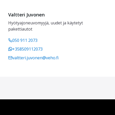
Valtteri Juvonen
Hyötyajoneuvomyyjä, uudet ja käytetyt
pakettiautot
050 911 2073
+358509112073
valtteri.juvonen@veho.fi