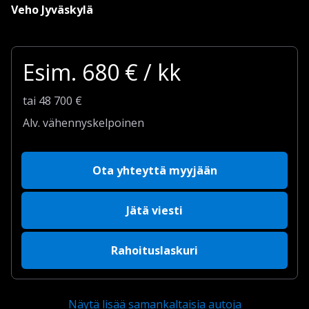
Veho Jyväskylä
Esim.
680
€ / kk
tai
48 700
€
Alv. vähennyskelpoinen
Ota yhteyttä myyjään
Jätä viesti
Rahoituslaskuri
Näytä lisää samankaltaisia autoja