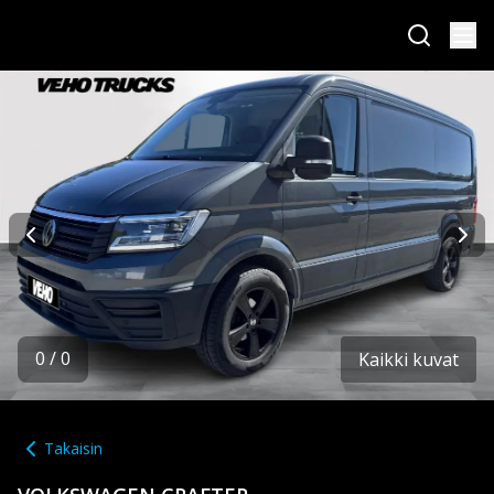
0
/
0
Kaikki kuvat
Takaisin