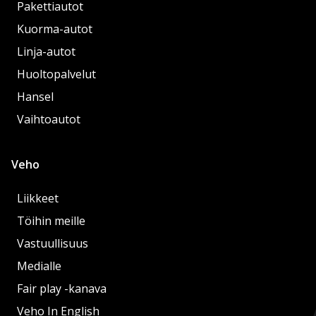
Pakettiautot
Kuorma-autot
Linja-autot
Huoltopalvelut
Hansel
Vaihtoautot
Veho
Liikkeet
Töihin meille
Vastuullisuus
Medialle
Fair play -kanava
Veho In English