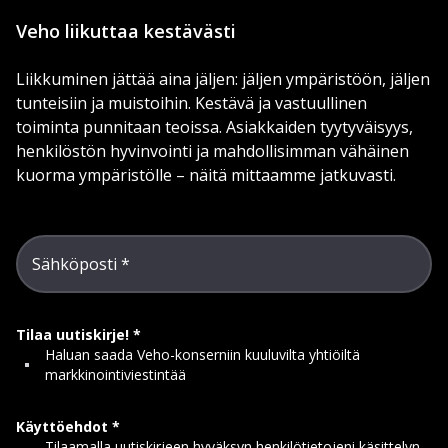
Veho liikuttaa kestävästi
Liikkuminen jättää aina jäljen: jäljen ympäristöön, jäljen
tunteisiin ja muistoihin. Kestävä ja vastuullinen
toiminta punnitaan teoissa. Asiakkaiden tyytyväisyys,
henkilöstön hyvinvointi ja mahdollisimman vähäinen
kuorma ympäristölle – näitä mittaamme jatkuvasti.
Sähköposti
Tilaa uutiskirje!
Haluan saada Veho-konserniin kuuluvilta yhtiöiltä
markkinointiviestintää
Käyttöehdot
Tilaamalla uutiskirjeen hyväksyn henkilötietojeni käsittelyn