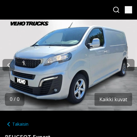
0
/
0
Kaikki kuvat
Takaisin