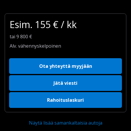
Esim.
155
€ / kk
tai
9 800
€
Alv. vähennyskelpoinen
Ota yhteyttä myyjään
Jätä viesti
Rahoituslaskuri
Näytä lisää samankaltaisia autoja