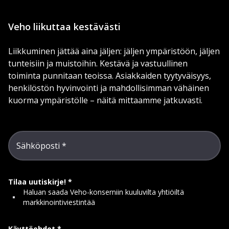
Veho liikuttaa kestävästi
Liikkuminen jättää aina jäljen: jäljen ympäristöön, jäljen
tunteisiin ja muistoihin. Kestävä ja vastuullinen
toiminta punnitaan teoissa. Asiakkaiden tyytyväisyys,
henkilöstön hyvinvointi ja mahdollisimman vähäinen
kuorma ympäristölle – näitä mittaamme jatkuvasti.
Sähköposti
Tilaa uutiskirje!
Haluan saada Veho-konserniin kuuluvilta yhtiöiltä
markkinointiviestintää
Käyttöehdot