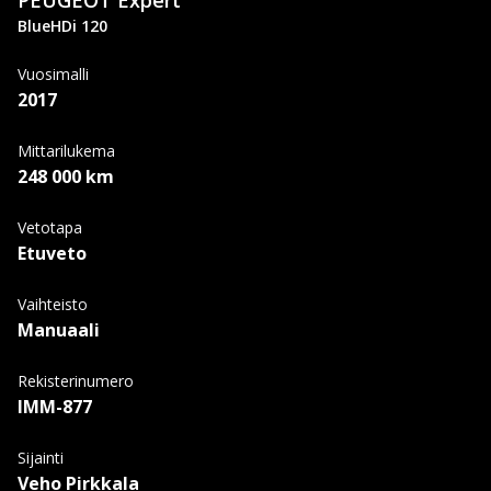
PEUGEOT
Expert
BlueHDi 120
Vuosimalli
2017
Mittarilukema
248 000 km
Vetotapa
Etuveto
Vaihteisto
Manuaali
Rekisterinumero
IMM-877
Sijainti
Veho Pirkkala