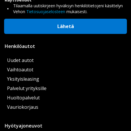
Tilaamalla uutiskirjeen hyväksyn henkilötietojeni käsittelyn
Vehon
Tietosuojaselosteen
mukaisesti.
Lähetä
Henkilöautot
Uudet autot
Vaihtoautot
Yksityisleasing
Palvelut yrityksille
Huoltopalvelut
Vauriokorjaus
Hyötyajoneuvot