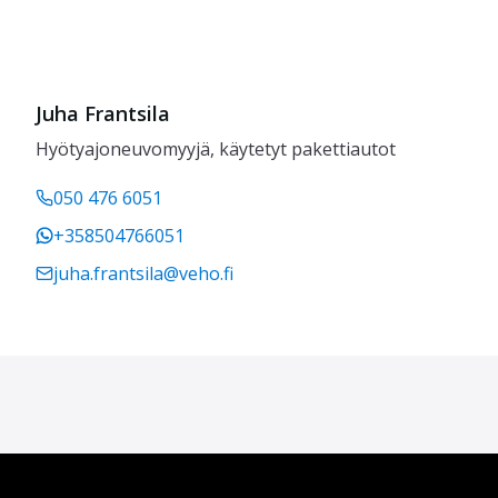
Juha Frantsila
Hyötyajoneuvomyyjä, käytetyt pakettiautot
050 476 6051
+358504766051
juha.frantsila@veho.fi