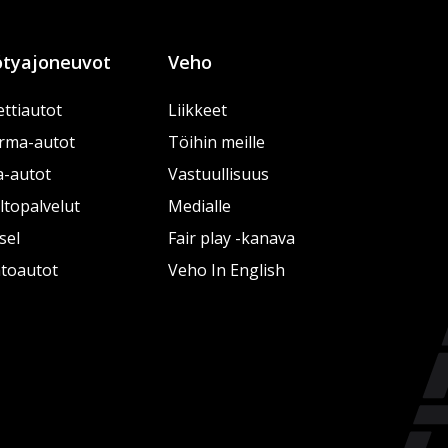
tyajoneuvot
Veho
ttiautot
Liikkeet
rma-autot
Töihin meille
a-autot
Vastuullisuus
topalvelut
Medialle
sel
Fair play -kanava
htoautot
Veho In English