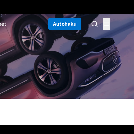
eet
Autohaku