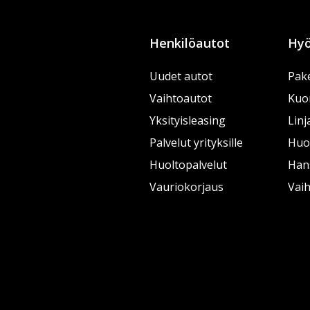
Henkilöautot
Hyö
Uudet autot
Pake
Vaihtoautot
Kuo
Yksityisleasing
Linj
Palvelut yrityksille
Huol
Huoltopalvelut
Han
Vauriokorjaus
Vai