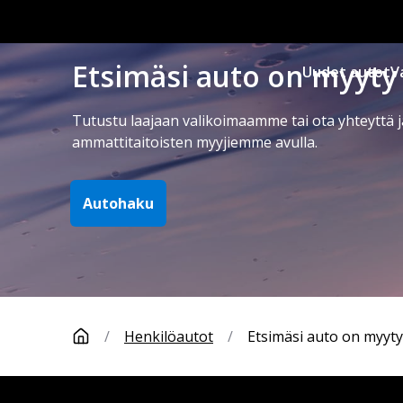
Etsimäsi auto on myyty
Uudet autot
V
Tutustu laajaan valikoimaamme tai ota yhteyttä j
ammattitaitoisten myyjiemme avulla.
Autohaku
/
Henkilöautot
/
Etsimäsi auto on myyty