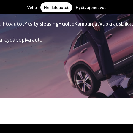
Veho
Henkilöautot
Hyötyajoneuvot
aihtoautot
Yksityisleasing
Huolto
Kampanjat
Vuokraus
Liikk
a löydä sopiva auto