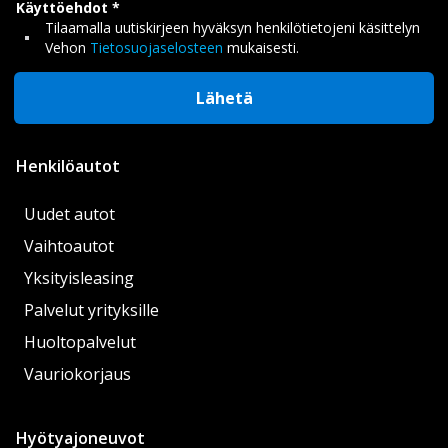
Käyttöehdot
Tilaamalla uutiskirjeen hyväksyn henkilötietojeni käsittelyn
Vehon
Tietosuojaselosteen
mukaisesti.
Lähetä
Henkilöautot
Uudet autot
Vaihtoautot
Yksityisleasing
Palvelut yrityksille
Huoltopalvelut
Vauriokorjaus
Hyötyajoneuvot