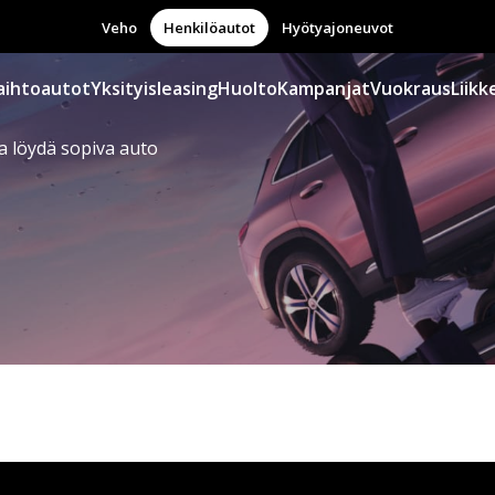
Veho
Henkilöautot
Hyötyajoneuvot
aihtoautot
Yksityisleasing
Huolto
Kampanjat
Vuokraus
Liikk
a löydä sopiva auto