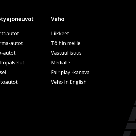
tyajoneuvot
Veho
ttiautot
Liikkeet
rma-autot
Töihin meille
a-autot
Vastuullisuus
topalvelut
Medialle
sel
Fair play -kanava
htoautot
Veho In English