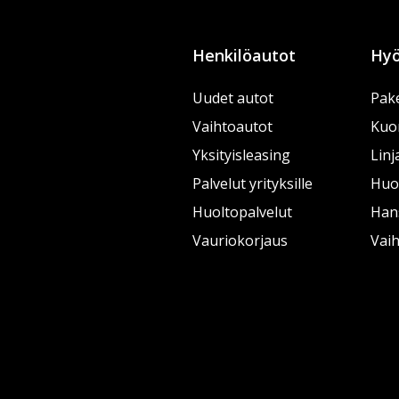
Henkilöautot
Hyö
Uudet autot
Pake
Vaihtoautot
Kuo
Yksityisleasing
Linj
Palvelut yrityksille
Huol
Huoltopalvelut
Han
Vauriokorjaus
Vai