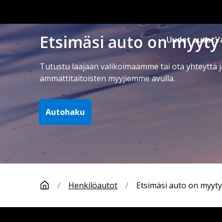
Etsimäsi auto on myyty
Uudet autot
V
Tutustu laajaan valikoimaamme tai ota yhteyttä j
ammattitaitoisten myyjiemme avulla.
Autohaku
/
Henkilöautot
/
Etsimäsi auto on myyty