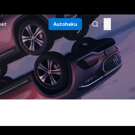
eet
Autohaku