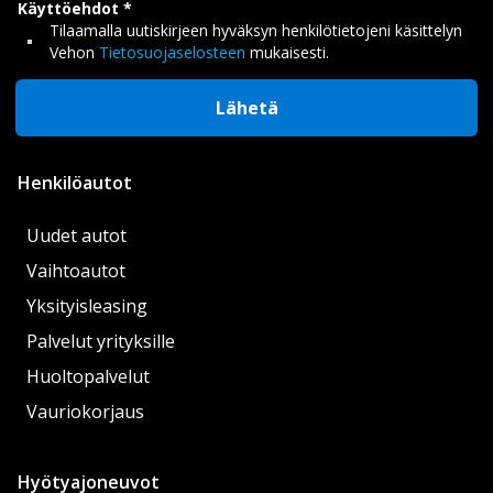
Käyttöehdot
Tilaamalla uutiskirjeen hyväksyn henkilötietojeni käsittelyn
Vehon
Tietosuojaselosteen
mukaisesti.
Lähetä
Henkilöautot
Uudet autot
Vaihtoautot
Yksityisleasing
Palvelut yrityksille
Huoltopalvelut
Vauriokorjaus
Hyötyajoneuvot