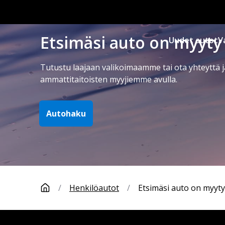
Etsimäsi auto on myyty
Uudet autot
V
Tutustu laajaan valikoimaamme tai ota yhteyttä j
ammattitaitoisten myyjiemme avulla.
Autohaku
/
Henkilöautot
/
Etsimäsi auto on myyty