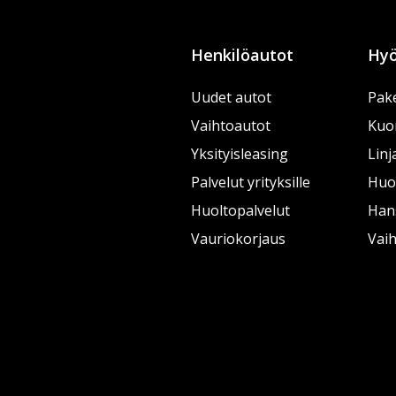
Henkilöautot
Hyö
Uudet autot
Pake
Vaihtoautot
Kuo
Yksityisleasing
Linj
Palvelut yrityksille
Huol
Huoltopalvelut
Han
Vauriokorjaus
Vai