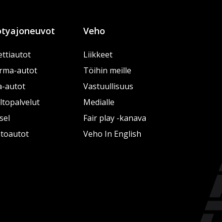
tyajoneuvot
Veho
ttiautot
Liikkeet
rma-autot
Töihin meille
a-autot
Vastuullisuus
topalvelut
Medialle
sel
Fair play -kanava
htoautot
Veho In English