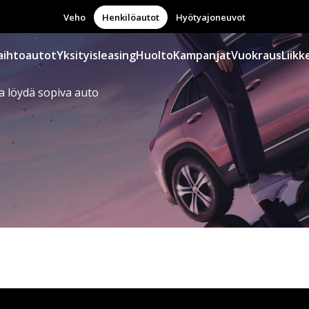
Veho
Henkilöautot
Hyötyajoneuvot
aihtoautot
Yksityisleasing
Huolto
Kampanjat
Vuokraus
Liikk
a löydä sopiva auto