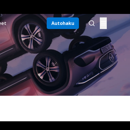
eet
Autohaku