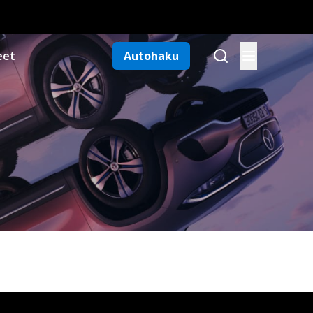
eet
Autohaku