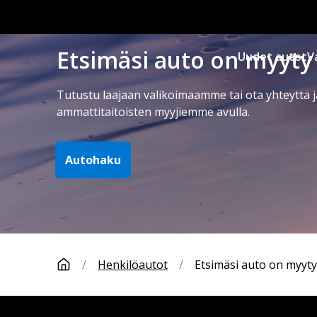
Etsimäsi auto on myyty
Uudet autot
V
Tutustu laajaan valikoimaamme tai ota yhteyttä j
ammattitaitoisten myyjiemme avulla.
Autohaku
/
Henkilöautot
/
Etsimäsi auto on myyty