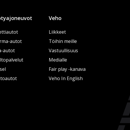
tyajoneuvot
Veho
ttiautot
Liikkeet
rma-autot
Töihin meille
a-autot
Vastuullisuus
topalvelut
Medialle
sel
Fair play -kanava
htoautot
Veho In English