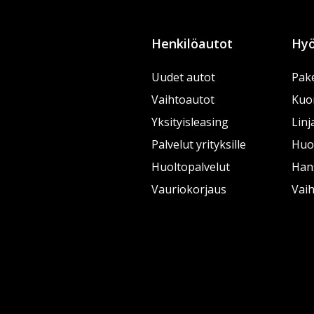
Henkilöautot
Hyö
Uudet autot
Pake
Vaihtoautot
Kuo
Yksityisleasing
Linj
Palvelut yrityksille
Huol
Huoltopalvelut
Han
Vauriokorjaus
Vai