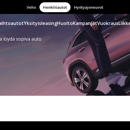
Veho
Henkilöautot
Hyötyajoneuvot
aihtoautot
Yksityisleasing
Huolto
Kampanjat
Vuokraus
Liikk
a löydä sopiva auto