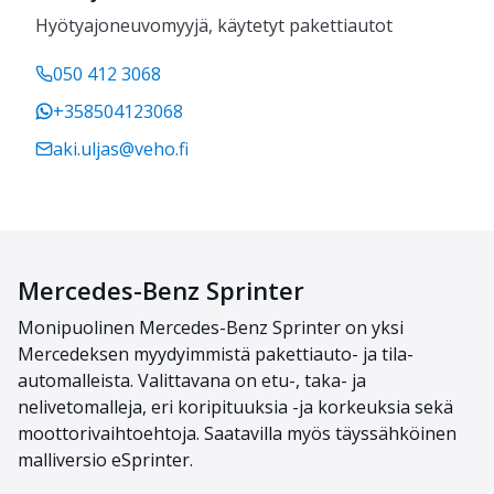
Hyötyajoneuvomyyjä, käytetyt pakettiautot
050 412 3068
+358504123068
aki.uljas@veho.fi
Mercedes-Benz Sprinter
Monipuoli
nen
Mercedes-Benz
Sprinter
on yksi
Mercedeksen myydyimmistä paketti
auto-
ja tila-
automalleista.
Valittavana on etu-, taka- ja
nelivetomalleja, eri koripituuksia -ja korkeuksia sekä
moottorivaihtoehtoja.
Saatavilla myös täyssähköinen
malliversio
eSprinter
.