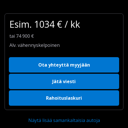
Esim.
1034
€ / kk
tai
74 900
€
Alv. vähennyskelpoinen
Ota yhteyttä myyjään
Jätä viesti
Rahoituslaskuri
Näytä lisää samankaltaisia autoja