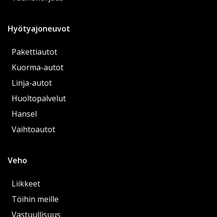
Hyötyajoneuvot
Pakettiautot
Kuorma-autot
Linja-autot
Huoltopalvelut
Hansel
Vaihtoautot
Veho
Liikkeet
Töihin meille
Vastuullisuus