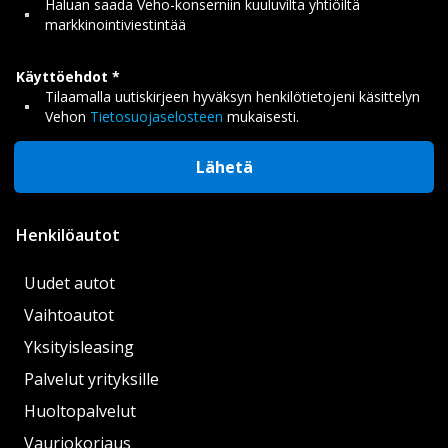
Haluan saada Veho-konserniin kuuluvilta yhtiöiltä
markkinointiviestintää
Käyttöehdot
Tilaamalla uutiskirjeen hyväksyn henkilötietojeni käsittelyn
Vehon
Tietosuojaselosteen
mukaisesti.
Lähetä
Henkilöautot
Uudet autot
Vaihtoautot
Yksityisleasing
Palvelut yrityksille
Huoltopalvelut
Vauriokorjaus