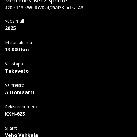
Mercedes-Benz
Sprinter
420e 113 kWh RWD-4,25/43K pitkä A3
Vuosimalli
2025
Mittarilukema
13 000 km
Vetotapa
Takaveto
Vaihteisto
Automaatti
Rekisterinumero
KXH-623
Sijainti
Veho Vehkala