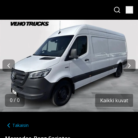
0
/
0
Kaikki kuvat
Takaisin