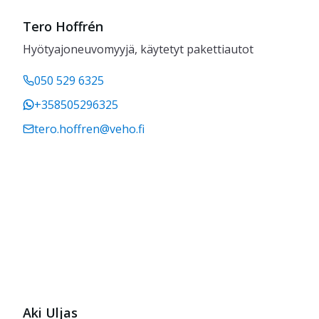
Tero Hoffrén
Hyötyajoneuvomyyjä, käytetyt pakettiautot
050 529 6325
+358505296325
tero.hoffren@veho.fi
Aki Uljas