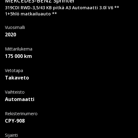
MERCEDES-BENZ
Sprinter
319CDI RWD-3,5/43 KB pitkä A3 Automaatti 3.0l V6 **
1+5hlö matkailuauto **
Vuosimalli
2020
Mittarilukema
175 000 km
Vetotapa
Takaveto
Vaihteisto
Automaatti
Rekisterinumero
CPY-908
Sijainti