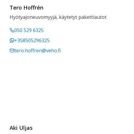
Tero Hoffrén
Hyötyajoneuvomyyjä, käytetyt pakettiautot
050 529 6325
+358505296325
tero.hoffren@veho.fi
Aki Uljas