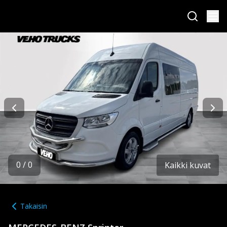
0
/
0
Kaikki kuvat
Takaisin