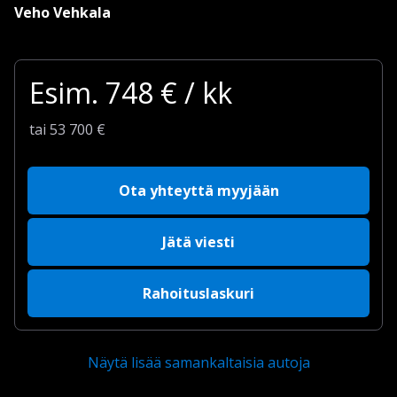
Veho Vehkala
Esim.
748
€ / kk
tai
53 700
€
Ota yhteyttä myyjään
Jätä viesti
Rahoituslaskuri
Näytä lisää samankaltaisia autoja