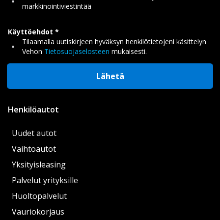
markkinointiviestintää
Käyttöehdot
Tilaamalla uutiskirjeen hyväksyn henkilötietojeni käsittelyn
Vehon
Tietosuojaselosteen
mukaisesti.
Lähetä
Henkilöautot
Uudet autot
Vaihtoautot
Yksityisleasing
Palvelut yrityksille
Huoltopalvelut
Vauriokorjaus