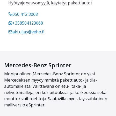
Hyötyajoneuvomyyjä, käytetyt pakettiautot
050 412 3068
+358504123068
aki.uljas@veho.fi
Mercedes-Benz Sprinter
Monipuoli
nen
Mercedes-Benz
Sprinter
on yksi
Mercedeksen myydyimmistä paketti
auto-
ja tila-
automalleista.
Valittavana on etu-, taka- ja
nelivetomalleja, eri koripituuksia -ja korkeuksia sekä
moottorivaihtoehtoja.
Saatavilla myös täyssähköinen
malliversio
eSprinter
.