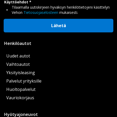
Käyttöehdot
Tilaamalla uutiskirjeen hyväksyn henkilötietojeni käsittelyn
Vehon
Tietosuojaselosteen
mukaisesti.
Lähetä
Henkilöautot
Uudet autot
Vaihtoautot
Yksityisleasing
Palvelut yrityksille
Huoltopalvelut
Vauriokorjaus
Hyötyajoneuvot