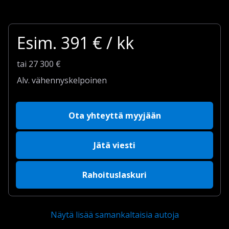
Esim.
391
€ / kk
tai
27 300
€
Alv. vähennyskelpoinen
Ota yhteyttä myyjään
Jätä viesti
Rahoituslaskuri
Näytä lisää samankaltaisia autoja