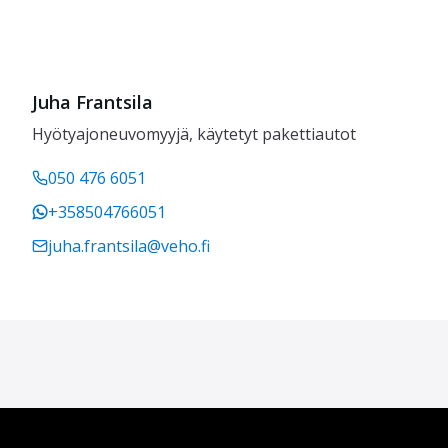
Juha Frantsila
Hyötyajoneuvomyyjä, käytetyt pakettiautot
050 476 6051
+358504766051
juha.frantsila@veho.fi