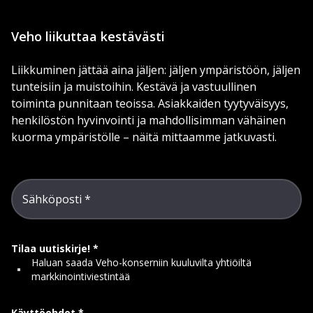
Veho liikuttaa kestävästi
Liikkuminen jättää aina jäljen: jäljen ympäristöön, jäljen
tunteisiin ja muistoihin. Kestävä ja vastuullinen
toiminta punnitaan teoissa. Asiakkaiden tyytyväisyys,
henkilöstön hyvinvointi ja mahdollisimman vähäinen
kuorma ympäristölle – näitä mittaamme jatkuvasti.
Sähköposti
Tilaa uutiskirje!
Haluan saada Veho-konserniin kuuluvilta yhtiöiltä
markkinointiviestintää
Käyttöehdot