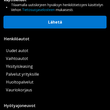
Tilaamalla uutiskirjeen hyväksyn henkilötietojeni käsittelyn
Vehon
Tietosuojaselosteen
mukaisesti.
Lähetä
Henkilöautot
Uudet autot
Vaihtoautot
Yksityisleasing
Palvelut yrityksille
Huoltopalvelut
Vauriokorjaus
Hyötyajoneuvot