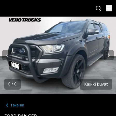
0
/
0
Kaikki kuvat
Takaisin