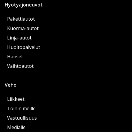
Hyötyajoneuvot
Pakettiautot
Kuorma-autot
Linja-autot
Huoltopalvelut
Hansel
Vaihtoautot
Veho
Liikkeet
Töihin meille
Vastuullisuus
Medialle