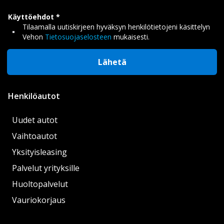
Käyttöehdot
Tilaamalla uutiskirjeen hyväksyn henkilötietojeni käsittelyn
Vehon
Tietosuojaselosteen
mukaisesti.
Lähetä
Henkilöautot
Uudet autot
Vaihtoautot
Yksityisleasing
Palvelut yrityksille
Huoltopalvelut
Vauriokorjaus