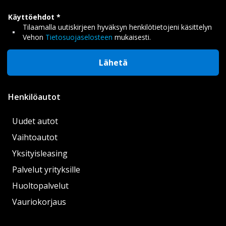
Käyttöehdot
Tilaamalla uutiskirjeen hyväksyn henkilötietojeni käsittelyn
Vehon
Tietosuojaselosteen
mukaisesti.
Lähetä
Henkilöautot
Uudet autot
Vaihtoautot
Yksityisleasing
Palvelut yrityksille
Huoltopalvelut
Vauriokorjaus