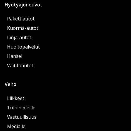
Hyötyajoneuvot
Pakettiautot
Kuorma-autot
Linja-autot
Huoltopalvelut
Hansel
Vaihtoautot
Veho
Liikkeet
Töihin meille
Vastuullisuus
Medialle