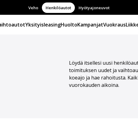
Veho
Henkilöautot
Hyötyajoneuvot
aihtoautot
Yksityisleasing
Huolto
Kampanjat
Vuokraus
Liikk
Löydä itsellesi uusi henkilö
toimituksen uudet ja vaihtoauto
koeajo ja hae rahoitusta. Ka
vuorokauden aikoina.