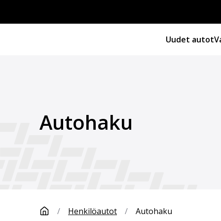
Uudet autot
V
Autohaku
/
Henkilöautot
/
Autohaku