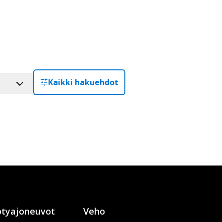
Kaikki hakuehdot
tyajoneuvot
Veho