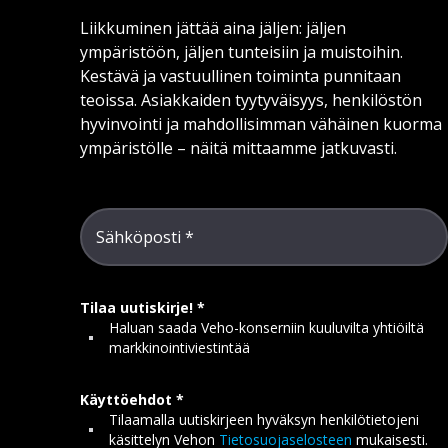
Liikkuminen jättää aina jäljen: jäljen
ympäristöön, jäljen tunteisiin ja muistoihin.
Kestävä ja vastuullinen toiminta punnitaan
teoissa. Asiakkaiden tyytyväisyys, henkilöstön
hyvinvointi ja mahdollisimman vähäinen kuorma
ympäristölle – näitä mittaamme jatkuvasti.
Sähköposti
Tilaa uutiskirje!
Haluan saada Veho-konserniin kuuluvilta yhtiöiltä
markkinointiviestintää
Käyttöehdot
Tilaamalla uutiskirjeen hyväksyn henkilötietojeni
käsittelyn Vehon
Tietosuojaselosteen
mukaisesti.