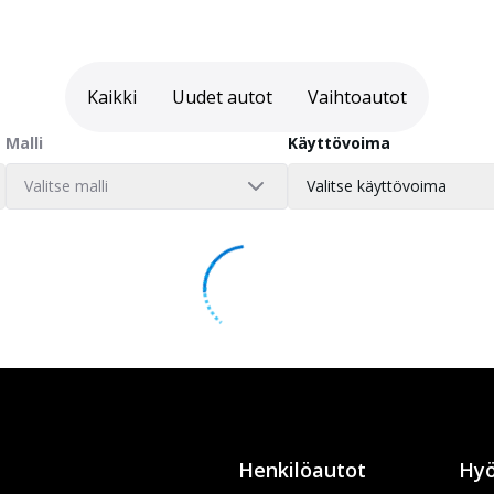
Kaikki
Uudet autot
Vaihtoautot
Malli
Käyttövoima
Valitse malli
Valitse käyttövoima
Henkilöautot
Hyö