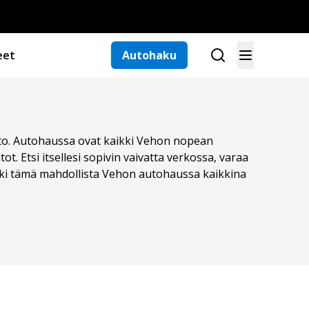
eet
Autohaku
auto. Autohaussa ovat kaikki Vehon nopean
t. Etsi itsellesi sopivin vaivatta verkossa, varaa
ikki tämä mahdollista Vehon autohaussa kaikkina