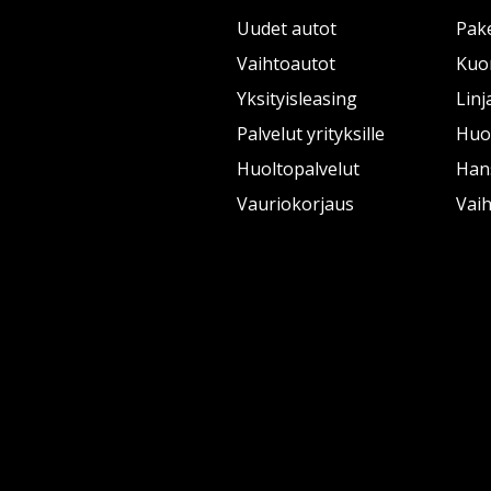
Uudet autot
Pake
Vaihtoautot
Kuo
Yksityisleasing
Linj
Palvelut yrityksille
Huol
Huoltopalvelut
Han
Vauriokorjaus
Vai