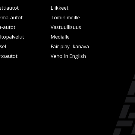
ttiautot
Liikkeet
rma-autot
Töihin meille
a-autot
Vastuullisuus
topalvelut
Medialle
sel
Fair play -kanava
htoautot
Veho In English