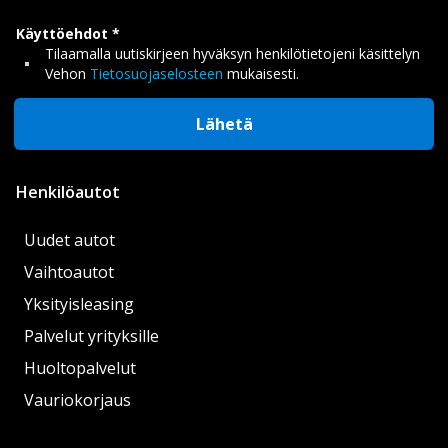
Käyttöehdot
Tilaamalla uutiskirjeen hyväksyn henkilötietojeni käsittelyn
Vehon
Tietosuojaselosteen
mukaisesti.
Lähetä
Henkilöautot
Uudet autot
Vaihtoautot
Yksityisleasing
Palvelut yrityksille
Huoltopalvelut
Vauriokorjaus