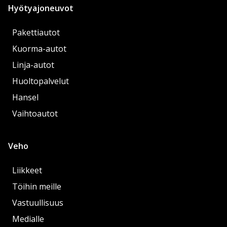
Hyötyajoneuvot
Pakettiautot
Kuorma-autot
Linja-autot
Huoltopalvelut
Hansel
Vaihtoautot
Veho
Liikkeet
Töihin meille
Vastuullisuus
Medialle