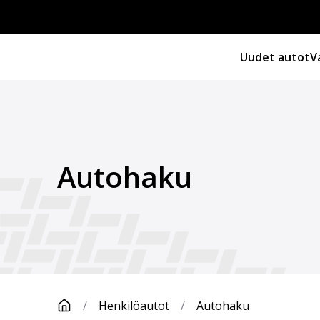
Uudet autot
V
Autohaku
/
Henkilöautot
/
Autohaku