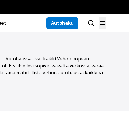
eet
Autohaku
auto. Autohaussa ovat kaikki Vehon nopean
t. Etsi itsellesi sopivin vaivatta verkossa, varaa
ikki tämä mahdollista Vehon autohaussa kaikkina