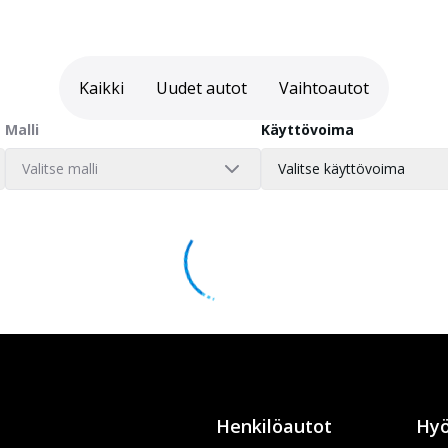
Kaikki
Uudet autot
Vaihtoautot
Malli
Käyttövoima
Valitse malli
Valitse käyttövoima
Henkilöautot
Hyö