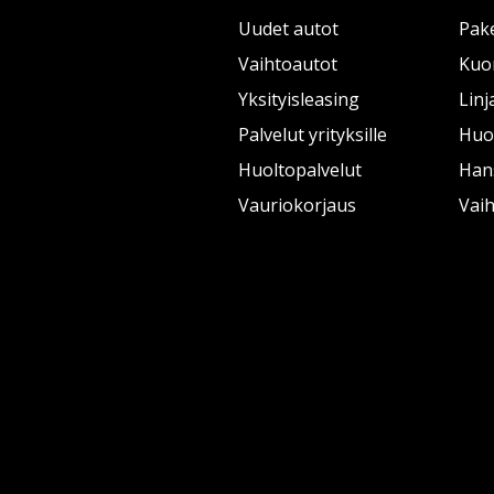
Uudet autot
Pake
Vaihtoautot
Kuo
Yksityisleasing
Linj
Palvelut yrityksille
Huol
Huoltopalvelut
Han
Vauriokorjaus
Vai