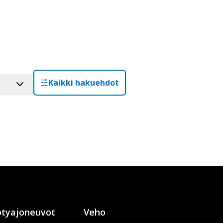
Kaikki hakuehdot
tyajoneuvot
Veho