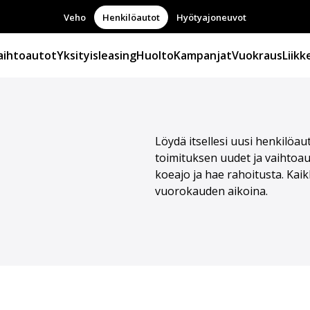
Veho
Henkilöautot
Hyötyajoneuvot
aihtoautot
Yksityisleasing
Huolto
Kampanjat
Vuokraus
Liikk
Löydä itsellesi uusi henkilö
toimituksen uudet ja vaihtoauto
koeajo ja hae rahoitusta. Ka
vuorokauden aikoina.