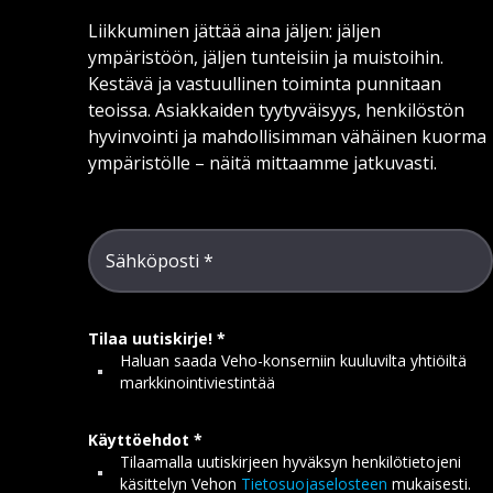
Liikkuminen jättää aina jäljen: jäljen
ympäristöön, jäljen tunteisiin ja muistoihin.
Kestävä ja vastuullinen toiminta punnitaan
teoissa. Asiakkaiden tyytyväisyys, henkilöstön
hyvinvointi ja mahdollisimman vähäinen kuorma
ympäristölle – näitä mittaamme jatkuvasti.
Sähköposti
Tilaa uutiskirje!
Haluan saada Veho-konserniin kuuluvilta yhtiöiltä
markkinointiviestintää
Käyttöehdot
Tilaamalla uutiskirjeen hyväksyn henkilötietojeni
käsittelyn Vehon
Tietosuojaselosteen
mukaisesti.