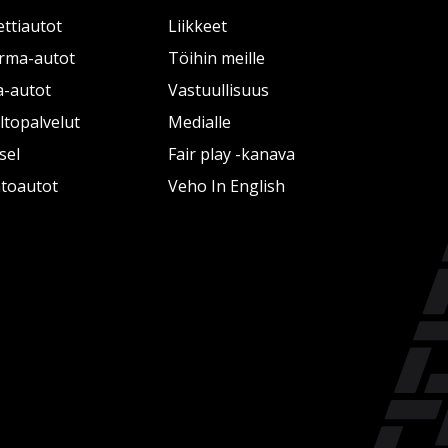
ttiautot
Liikkeet
rma-autot
Töihin meille
a-autot
Vastuullisuus
topalvelut
Medialle
sel
Fair play -kanava
htoautot
Veho In English